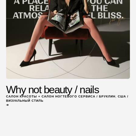
Why not beauty / nails
САЛОН КРАСОТЫ + САЛОН НОГТЕВОГО СЕРВИСА / БРУКЛИН. США /
ВИЗУАЛЬНЫЙ СТИЛЬ
➔